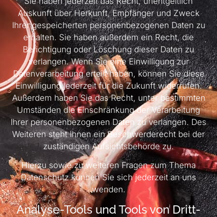
Sie haben jederzeit das Recht, unentgeltlich
Auskunft über Herkunft, Empfänger und Zweck
Ihrer gespeicherten personenbezogenen Daten zu
erhalten. Sie haben außerdem ein Recht, die
Berichtigung oder Löschung dieser Daten zu
verlangen. Wenn Sie eine Einwilligung zur
Datenverarbeitung erteilt haben, können Sie diese
Einwilligung jederzeit für die Zukunft widerrufen.
Außerdem haben Sie das Recht, unter bestimmten
Umständen die Einschränkung der Verarbeitung
Ihrer personenbezogenen Daten zu verlangen. Des
Weiteren steht Ihnen ein Beschwerderecht bei der
zuständigen Aufsichtsbehörde zu.
Hierzu sowie zu weiteren Fragen zum Thema
Datenschutz können Sie sich jederzeit an uns
wenden.
Analyse-Tools und Tools von Dritt­