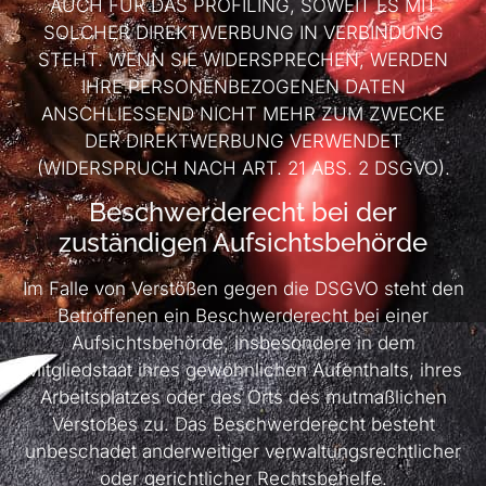
AUCH FÜR DAS PROFILING, SOWEIT ES MIT
SOLCHER DIREKTWERBUNG IN VERBINDUNG
STEHT. WENN SIE WIDERSPRECHEN, WERDEN
IHRE PERSONENBEZOGENEN DATEN
ANSCHLIESSEND NICHT MEHR ZUM ZWECKE
DER DIREKTWERBUNG VERWENDET
(WIDERSPRUCH NACH ART. 21 ABS. 2 DSGVO).
Beschwerde­recht bei der
zuständigen Aufsichts­behörde
Im Falle von Verstößen gegen die DSGVO steht den
Betroffenen ein Beschwerderecht bei einer
Aufsichtsbehörde, insbesondere in dem
Mitgliedstaat ihres gewöhnlichen Aufenthalts, ihres
Arbeitsplatzes oder des Orts des mutmaßlichen
Verstoßes zu. Das Beschwerderecht besteht
unbeschadet anderweitiger verwaltungsrechtlicher
oder gerichtlicher Rechtsbehelfe.