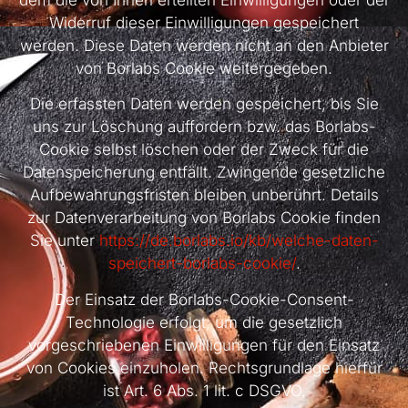
Widerruf dieser Einwilligungen gespeichert
werden. Diese Daten werden nicht an den Anbieter
von Borlabs Cookie weitergegeben.
Die erfassten Daten werden gespeichert, bis Sie
uns zur Löschung auffordern bzw. das Borlabs-
Cookie selbst löschen oder der Zweck für die
Datenspeicherung entfällt. Zwingende gesetzliche
Aufbewahrungsfristen bleiben unberührt. Details
zur Datenverarbeitung von Borlabs Cookie finden
Sie unter
https://de.borlabs.io/kb/welche-daten-
speichert-borlabs-cookie/
.
Der Einsatz der Borlabs-Cookie-Consent-
Technologie erfolgt, um die gesetzlich
vorgeschriebenen Einwilligungen für den Einsatz
von Cookies einzuholen. Rechtsgrundlage hierfür
ist Art. 6 Abs. 1 lit. c DSGVO.