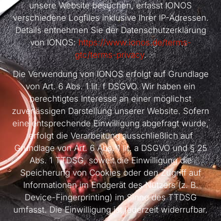
unsere Website besuchen, erfasst IONOS
verschiedene Logfiles inklusive Ihrer IP-Adressen.
Details entnehmen Sie der Datenschutzerklärung
von IONOS:
https://www.ionos.de/terms-
gtc/terms-privacy
.
Die Verwendung von IONOS erfolgt auf Grundlage
von Art. 6 Abs. 1 lit. f DSGVO. Wir haben ein
berechtigtes Interesse an einer möglichst
zuverlässigen Darstellung unserer Website. Sofern
eine entsprechende Einwilligung abgefragt wurde,
erfolgt die Verarbeitung ausschließlich auf
Grundlage von Art. 6 Abs. 1 lit. a DSGVO und § 25
Abs. 1 TTDSG, soweit die Einwilligung die
Speicherung von Cookies oder den Zugriff auf
Informationen im Endgerät des Nutzers (z. B.
Device-Fingerprinting) im Sinne des TTDSG
umfasst. Die Einwilligung ist jederzeit widerrufbar.