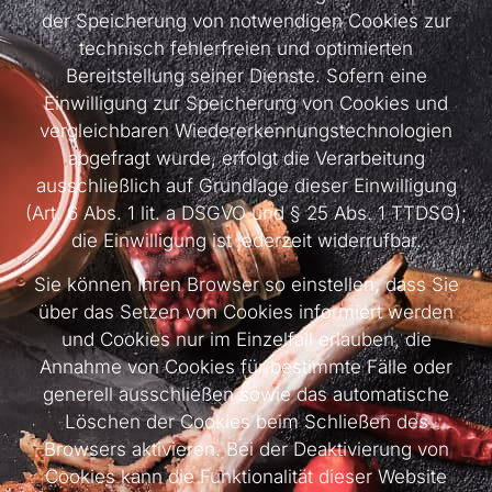
der Speicherung von notwendigen Cookies zur
technisch fehlerfreien und optimierten
Bereitstellung seiner Dienste. Sofern eine
Einwilligung zur Speicherung von Cookies und
vergleichbaren Wiedererkennungstechnologien
abgefragt wurde, erfolgt die Verarbeitung
ausschließlich auf Grundlage dieser Einwilligung
(Art. 6 Abs. 1 lit. a DSGVO und § 25 Abs. 1 TTDSG);
die Einwilligung ist jederzeit widerrufbar.
Sie können Ihren Browser so einstellen, dass Sie
über das Setzen von Cookies informiert werden
und Cookies nur im Einzelfall erlauben, die
Annahme von Cookies für bestimmte Fälle oder
generell ausschließen sowie das automatische
Löschen der Cookies beim Schließen des
Browsers aktivieren. Bei der Deaktivierung von
Cookies kann die Funktionalität dieser Website