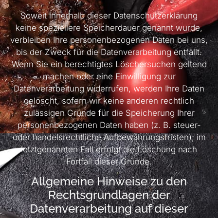
Soweit innerhalb dieser Datenschutzerklärung
keine speziellere Speicherdauer genannt wurde,
verbleiben Ihre personenbezogenen Daten bei uns,
bis der Zweck für die Datenverarbeitung entfällt.
Wenn Sie ein berechtigtes Löschersuchen geltend
machen oder eine Einwilligung zur
Datenverarbeitung widerrufen, werden Ihre Daten
gelöscht, sofern wir keine anderen rechtlich
zulässigen Gründe für die Speicherung Ihrer
personenbezogenen Daten haben (z. B. steuer-
oder handelsrechtliche Aufbewahrungsfristen); im
letztgenannten Fall erfolgt die Löschung nach
Fortfall dieser Gründe.
Allgemeine Hinweise zu den
Rechtsgrundlagen der
Datenverarbeitung auf dieser