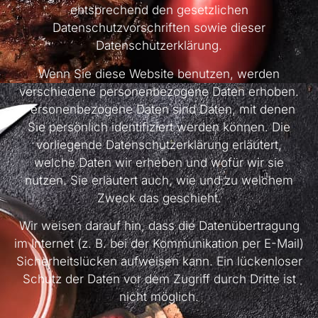
entsprechend den gesetzlichen
Datenschutzvorschriften sowie dieser
Datenschutzerklärung.
Wenn Sie diese Website benutzen, werden
verschiedene personenbezogene Daten erhoben.
Personenbezogene Daten sind Daten, mit denen
Sie persönlich identifiziert werden können. Die
vorliegende Datenschutzerklärung erläutert,
welche Daten wir erheben und wofür wir sie
nutzen. Sie erläutert auch, wie und zu welchem
Zweck das geschieht.
Wir weisen darauf hin, dass die Datenübertragung
im Internet (z. B. bei der Kommunikation per E-Mail)
Sicherheitslücken aufweisen kann. Ein lückenloser
Schutz der Daten vor dem Zugriff durch Dritte ist
nicht möglich.