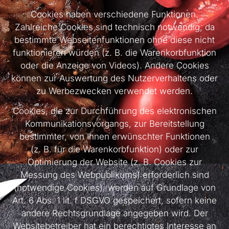
Cookies haben verschiedene Funktionen.
Zahlreiche Cookies sind technisch notwendig, da
bestimmte Webseitenfunktionen ohne diese nicht
funktionieren würden (z. B. die Warenkorbfunktion
oder die Anzeige von Videos). Andere Cookies
können zur Auswertung des Nutzerverhaltens oder
zu Werbezwecken verwendet werden.
Cookies, die zur Durchführung des elektronischen
Kommunikationsvorgangs, zur Bereitstellung
bestimmter, von Ihnen erwünschter Funktionen
(z. B. für die Warenkorbfunktion) oder zur
Optimierung der Website (z. B. Cookies zur
Messung des Webpublikums) erforderlich sind
(notwendige Cookies), werden auf Grundlage von
Art. 6 Abs. 1 lit. f DSGVO gespeichert, sofern keine
andere Rechtsgrundlage angegeben wird. Der
Websitebetreiber hat ein berechtigtes Interesse an