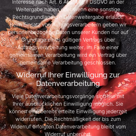
Interesse nach Art. 6 Abs. 1 lit. f DSGVO an der
Weitergabe haben oder wenn eine sonstige
Rechtsgrundlage die Datenweitergabe erlaubt.
Beim Einsatz von Auftragsverarbeitern geben wir
personenbezogene Daten unserer Kunden nur auf
Grundlage eines gültigen Vertrags über
Auftragsverarbeitung weiter. Im Falle einer
gemeinsamen Verarbeitung wird ein Vertrag über
gemeinsame Verarbeitung geschlossen.
Widerruf Ihrer Einwilligung zur
Datenverarbeitung
Viele Datenverarbeitungsvorgänge sind nur mit
Ihrer ausdrücklichen Einwilligung möglich. Sie
können eine bereits erteilte Einwilligung jederzeit
widerrufen. Die Rechtmäßigkeit der bis zum
Widerruf erfolgten Datenverarbeitung bleibt vom
Widerruf unberührt.