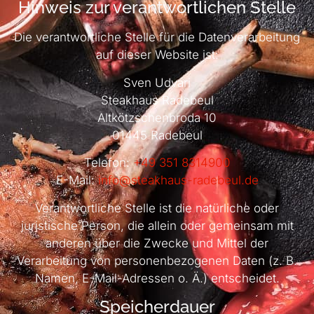
Hinweis zur verantwortlichen Stelle
Die verantwortliche Stelle für die Datenverarbeitung
auf dieser Website ist:
Sven Udvari
Steakhaus Radebeul
Altkötzschenbroda 10
01445 Radebeul
Telefon:
+49 351 8314900
E-Mail:
info@steakhaus-radebeul.de
Verantwortliche Stelle ist die natürliche oder
juristische Person, die allein oder gemeinsam mit
anderen über die Zwecke und Mittel der
Verarbeitung von personenbezogenen Daten (z. B.
Namen, E-Mail-Adressen o. Ä.) entscheidet.
Speicherdauer