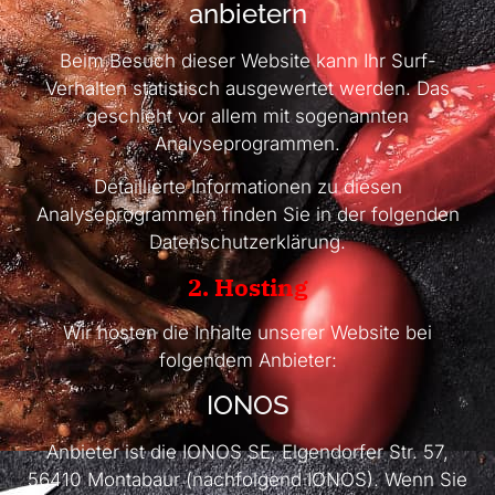
anbietern
Beim Besuch dieser Website kann Ihr Surf-
Verhalten statistisch ausgewertet werden. Das
geschieht vor allem mit sogenannten
Analyseprogrammen.
Detaillierte Informationen zu diesen
Analyseprogrammen finden Sie in der folgenden
Datenschutzerklärung.
2. Hosting
Wir hosten die Inhalte unserer Website bei
folgendem Anbieter:
IONOS
Anbieter ist die IONOS SE, Elgendorfer Str. 57,
56410 Montabaur (nachfolgend IONOS). Wenn Sie