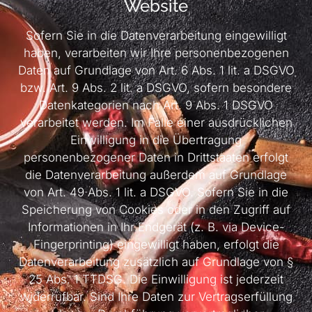
Website
Sofern Sie in die Datenverarbeitung eingewilligt
haben, verarbeiten wir Ihre personenbezogenen
Daten auf Grundlage von Art. 6 Abs. 1 lit. a DSGVO
bzw. Art. 9 Abs. 2 lit. a DSGVO, sofern besondere
Datenkategorien nach Art. 9 Abs. 1 DSGVO
verarbeitet werden. Im Falle einer ausdrücklichen
Einwilligung in die Übertragung
personenbezogener Daten in Drittstaaten erfolgt
die Datenverarbeitung außerdem auf Grundlage
von Art. 49 Abs. 1 lit. a DSGVO. Sofern Sie in die
Speicherung von Cookies oder in den Zugriff auf
Informationen in Ihr Endgerät (z. B. via Device-
Fingerprinting) eingewilligt haben, erfolgt die
Datenverarbeitung zusätzlich auf Grundlage von §
25 Abs. 1 TTDSG. Die Einwilligung ist jederzeit
widerrufbar. Sind Ihre Daten zur Vertragserfüllung