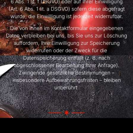
6 Abs. 1 lit. f DSGVO) oder auf Ihrer Einwilligung
(Art. 6 Abs. 1 lit. a DSGVO) sofern diese abgefragt
wurde; die Einwilligung ist jederzeit widerrufbar.
Die von Ihnen im Kontaktformular eingegebenen
Daten verbleiben bei uns, bis Sie uns zur Löschung
auffordern, Ihre Einwilligung zur Speicherung
widerrufen oder der Zweck für die
Datenspeicherung entfällt (z. B. nach
abgeschlossener Bearbeitung Ihrer Anfrage).
Zwingende gesetzliche Bestimmungen –
insbesondere Aufbewahrungsfristen – bleiben
unberührt.