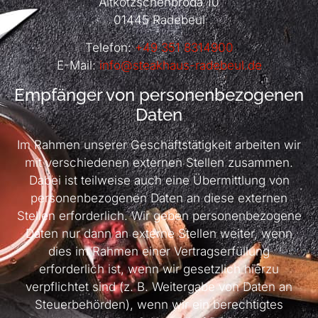
Altkötzschenbroda 10
01445 Radebeul
Telefon:
+49 351 8314900
E-Mail:
info@steakhaus-radebeul.de
Empfänger von personenbezogenen
Daten
Im Rahmen unserer Geschäftstätigkeit arbeiten wir
mit verschiedenen externen Stellen zusammen.
Dabei ist teilweise auch eine Übermittlung von
personenbezogenen Daten an diese externen
Stellen erforderlich. Wir geben personenbezogene
Daten nur dann an externe Stellen weiter, wenn
dies im Rahmen einer Vertragserfüllung
erforderlich ist, wenn wir gesetzlich hierzu
verpflichtet sind (z. B. Weitergabe von Daten an
Steuerbehörden), wenn wir ein berechtigtes