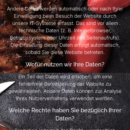
Andere Daten werden automatisch oder nach Ihrer
Einwilligung beim Besuch der Website durch
unsere IT-Systeme erfasst. Das sind vor allem
technische Daten (z. B. Internetbrowser,
Betriebssystem oder Uhrzeit des Seitenaufrufs).
Die Erfassung dieser Daten erfolgt automatisch,
sobald Sie diese Website betreten.
Wofür nutzen wir Ihre Daten?
Ein Teil der Daten wird erhoben, um eine
fehlerfreie Bereitstellung der Website zu
gewährleisten. Andere Daten können zur Analyse
Ihres Nutzerverhaltens verwendet werden.
Welche Rechte haben Sie bezüglich Ihrer
Daten?