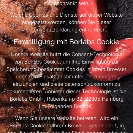
eingeschränkt sein.
Welche Cookies und Dienste auf dieser Website
eingesetzt werden, können Sie dieser
Datenschutzerklärung entnehmen.
Einwilligung mit Borlabs Cookie
Unsere Website nutzt die Consent-Technologie
von Borlabs Cookie, um Ihre Einwilligung zur
Speicherung bestimmter Cookies in Ihrem Browser
oder zum Einsatz bestimmter Technologien
einzuholen und diese datenschutzkonform zu
dokumentieren. Anbieter dieser Technologie ist die
Borlabs GmbH, Rübenkamp 32, 22305 Hamburg
(im Folgenden Borlabs).
Wenn Sie unsere Website betreten, wird ein
Borlabs-Cookie in Ihrem Browser gespeichert, in
dem die von Ihnen erteilten Einwilligungen oder der