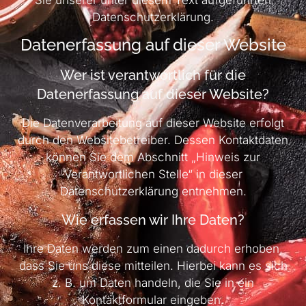
Sie unserer unter diesem Text aufgeführten
Datenschutzerklärung.
Datenerfassung auf dieser Website
Wer ist verantwortlich für die
Datenerfassung auf dieser Website?
Die Datenverarbeitung auf dieser Website erfolgt
durch den Websitebetreiber. Dessen Kontaktdaten
können Sie dem Abschnitt „Hinweis zur
Verantwortlichen Stelle“ in dieser
Datenschutzerklärung entnehmen.
Wie erfassen wir Ihre Daten?
Ihre Daten werden zum einen dadurch erhoben,
dass Sie uns diese mitteilen. Hierbei kann es sich
z. B. um Daten handeln, die Sie in ein
Kontaktformular eingeben.