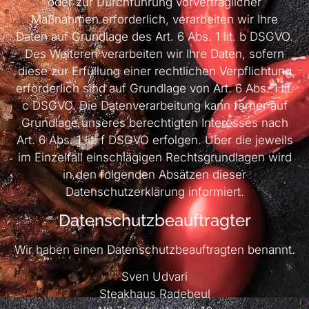
oder zur Durchführung vorvertraglicher
Maßnahmen erforderlich, verarbeiten wir Ihre
Daten auf Grundlage des Art. 6 Abs. 1 lit. b DSGVO.
Des Weiteren verarbeiten wir Ihre Daten, sofern
diese zur Erfüllung einer rechtlichen Verpflichtung
erforderlich sind auf Grundlage von Art. 6 Abs. 1 lit.
c DSGVO. Die Datenverarbeitung kann ferner auf
Grundlage unseres berechtigten Interesses nach
Art. 6 Abs. 1 lit. f DSGVO erfolgen. Über die jeweils
im Einzelfall einschlägigen Rechtsgrundlagen wird
in den folgenden Absätzen dieser
Datenschutzerklärung informiert.
Datenschutz­beauftragter
Wir haben einen Datenschutzbeauftragten benannt.
Sven Udvari
Steakhaus Radebeul