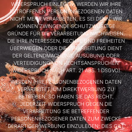
WIDERSPRUCH EINLEGEN, WERDEN WIR IHRE
BETROFFENEN PERSONENBEZOGENEN DATEN
NICHT MEHR VERARBEITEN, ES SEI DENN, WIR
KÖNNEN ZWINGENDE SCHUTZWÜRDIGE
GRÜNDE FÜR DIE VERARBEITUNG NACHWEISEN,
DIE IHRE INTERESSEN, RECHTE UND FREIHEITEN
ÜBERWIEGEN ODER DIE VERARBEITUNG DIENT
DER GELTENDMACHUNG, AUSÜBUNG ODER
VERTEIDIGUNG VON RECHTSANSPRÜCHEN
(WIDERSPRUCH NACH ART. 21 ABS. 1 DSGVO).
WERDEN IHRE PERSONENBEZOGENEN DATEN
VERARBEITET, UM DIREKTWERBUNG ZU
BETREIBEN, SO HABEN SIE DAS RECHT,
JEDERZEIT WIDERSPRUCH GEGEN DIE
VERARBEITUNG SIE BETREFFENDER
PERSONENBEZOGENER DATEN ZUM ZWECKE
DERARTIGER WERBUNG EINZULEGEN; DIES GILT