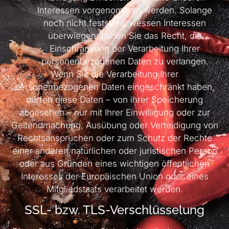
Interessen vorgenommen werden. Solange
noch nicht feststeht, wessen Interessen
überwiegen, haben Sie das Recht, die
Einschränkung der Verarbeitung Ihrer
personenbezogenen Daten zu verlangen.
Wenn Sie die Verarbeitung Ihrer
personenbezogenen Daten eingeschränkt haben,
dürfen diese Daten – von ihrer Speicherung
abgesehen – nur mit Ihrer Einwilligung oder zur
Geltendmachung, Ausübung oder Verteidigung von
Rechtsansprüchen oder zum Schutz der Rechte
einer anderen natürlichen oder juristischen Person
oder aus Gründen eines wichtigen öffentlichen
Interesses der Europäischen Union oder eines
Mitgliedstaats verarbeitet werden.
SSL- bzw. TLS-Verschlüsselung