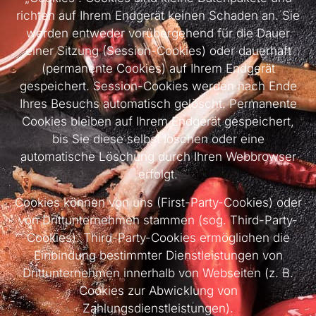
richten auf Ihrem Endgerät keinen Schaden an. Sie
werden entweder vorübergehend für die Dauer
einer Sitzung (Session-Cookies) oder dauerhaft
(permanente Cookies) auf Ihrem Endgerät
gespeichert. Session-Cookies werden nach Ende
Ihres Besuchs automatisch gelöscht. Permanente
Cookies bleiben auf Ihrem Endgerät gespeichert,
bis Sie diese selbst löschen oder eine
automatische Löschung durch Ihren Webbrowser
erfolgt.
Cookies können von uns (First-Party-Cookies) oder
von Drittunternehmen stammen (sog. Third-Party-
Cookies). Third-Party-Cookies ermöglichen die
Einbindung bestimmter Dienstleistungen von
Drittunternehmen innerhalb von Webseiten (z. B.
Cookies zur Abwicklung von
Zahlungsdienstleistungen).