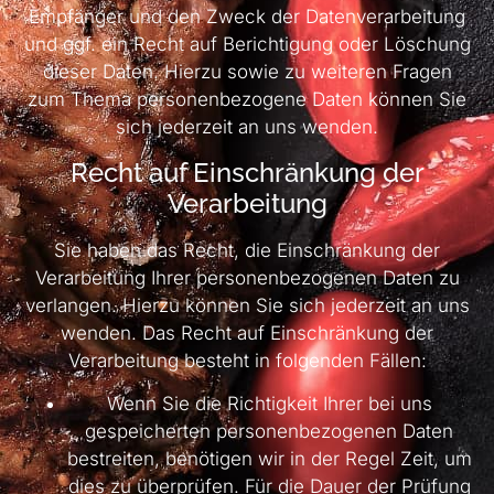
Empfänger und den Zweck der Datenverarbeitung
und ggf. ein Recht auf Berichtigung oder Löschung
dieser Daten. Hierzu sowie zu weiteren Fragen
zum Thema personenbezogene Daten können Sie
sich jederzeit an uns wenden.
Recht auf Einschränkung der
Verarbeitung
Sie haben das Recht, die Einschränkung der
Verarbeitung Ihrer personenbezogenen Daten zu
verlangen. Hierzu können Sie sich jederzeit an uns
wenden. Das Recht auf Einschränkung der
Verarbeitung besteht in folgenden Fällen:
Wenn Sie die Richtigkeit Ihrer bei uns
gespeicherten personenbezogenen Daten
bestreiten, benötigen wir in der Regel Zeit, um
dies zu überprüfen. Für die Dauer der Prüfung