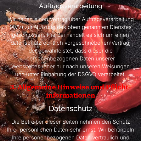
Auftragsverarbeitung
Wir haben einen Vertrag über Auftragsverarbeitung
(AVV) zur Nutzung des oben genannten Dienstes
geschlossen. Hierbei handelt es sich um einen
datenschutzrechtlich vorgeschriebenen Vertrag,
der gewährleistet, dass dieser die
personenbezogenen Daten unserer
Websitebesucher nur nach unseren Weisungen
und unter Einhaltung der DSGVO verarbeitet.
3. Allgemeine Hinweise und Pflicht­
informationen
Datenschutz
Die Betreiber dieser Seiten nehmen den Schutz
Ihrer persönlichen Daten sehr ernst. Wir behandeln
Ihre personenbezogenen Daten vertraulich und