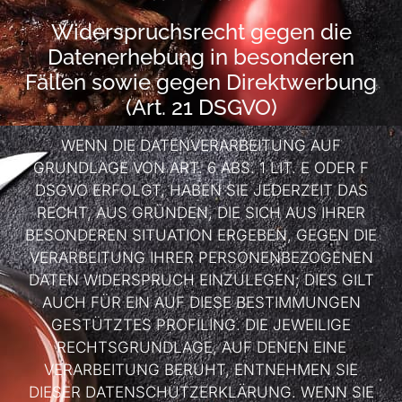
Widerspruchsrecht gegen die
Datenerhebung in besonderen
Fällen sowie gegen Direktwerbung
(Art. 21 DSGVO)
WENN DIE DATENVERARBEITUNG AUF
GRUNDLAGE VON ART. 6 ABS. 1 LIT. E ODER F
DSGVO ERFOLGT, HABEN SIE JEDERZEIT DAS
RECHT, AUS GRÜNDEN, DIE SICH AUS IHRER
BESONDEREN SITUATION ERGEBEN, GEGEN DIE
VERARBEITUNG IHRER PERSONENBEZOGENEN
DATEN WIDERSPRUCH EINZULEGEN; DIES GILT
AUCH FÜR EIN AUF DIESE BESTIMMUNGEN
GESTÜTZTES PROFILING. DIE JEWEILIGE
RECHTSGRUNDLAGE, AUF DENEN EINE
VERARBEITUNG BERUHT, ENTNEHMEN SIE
DIESER DATENSCHUTZERKLÄRUNG. WENN SIE