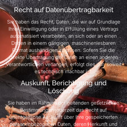
Recht auf Daten­übertrag­barkeit
Sie haben das Recht, Daten, die wir auf Grundlage
Ihrer Einwilligung oder in Erfüllung eines Vertrags
automatisiert verarbeiten, an sich oder an einen
Dritten in einem gängigen, maschinenlesbaren
Format aushändigen zu lassen. Sofern Sie die
direkte Übertragung der Daten an einen anderen
Verantwortlichen verlangen, erfolgt dies nur, soweit
es technisch machbar ist.
Auskunft, Berichtigung und
Löschung
Sie haben im Rahmen der geltenden gesetzlichen
Bestimmungen jederzeit das Recht auf
unentgeltliche Auskunft über Ihre gespeicherten
personenbezogenen Daten, deren Herkunft und