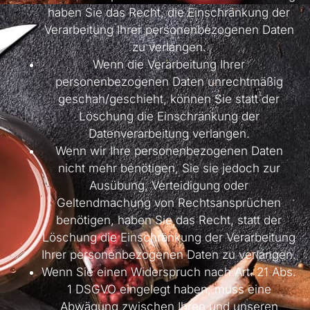
haben Sie das Recht, die Einschränkung der
Verarbeitung Ihrer personenbezogenen Daten
zu verlangen.
Wenn die Verarbeitung Ihrer
personenbezogenen Daten unrechtmäßig
geschah/geschieht, können Sie statt der
Löschung die Einschränkung der
Datenverarbeitung verlangen.
Wenn wir Ihre personenbezogenen Daten
nicht mehr benötigen, Sie sie jedoch zur
Ausübung, Verteidigung oder
Geltendmachung von Rechtsansprüchen
benötigen, haben Sie das Recht, statt der
Löschung die Einschränkung der Verarbeitung
Ihrer personenbezogenen Daten zu verlangen.
Wenn Sie einen Widerspruch nach Art. 21 Abs.
1 DSGVO eingelegt haben, muss eine
Abwägung zwischen Ihren und unseren