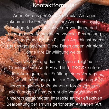
Kontaktformular
Wenn Sie uns per Kontaktformular Anfragen
zukommen lassen, werden Ihre Angaben aus dem
Anfrageformular inklusive der von Ihnen dort
angegebenen Kontaktdaten zwecks Bearbeitung
der Anfrage und für den Fall von Anschlussfragen
bei uns gespeichert. Diese Daten geben wir nicht
ohne Ihre Einwilligung weiter.
Die Verarbeitung dieser Daten erfolgt auf
Grundlage von Art. 6 Abs. 1 lit. b DSGVO, sofern
Ihre Anfrage mit der Erfüllung eines Vertrags
zusammenhängt oder zur Durchführung
vorvertraglicher Maßnahmen erforderlich ist. In
allen übrigen Fällen beruht die Verarbeitung auf
unserem berechtigten Interesse an der effektiven
Bearbeitung der an uns gerichteten Anfragen (Art.