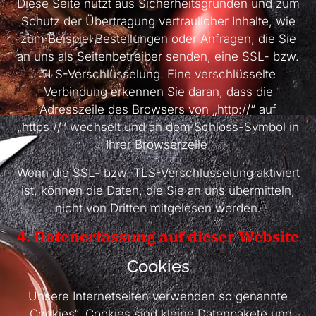
Diese Seite nutzt aus Sicherheitsgründen und zum
Schutz der Übertragung vertraulicher Inhalte, wie
zum Beispiel Bestellungen oder Anfragen, die Sie
an uns als Seitenbetreiber senden, eine SSL- bzw.
TLS-Verschlüsselung. Eine verschlüsselte
Verbindung erkennen Sie daran, dass die
Adresszeile des Browsers von „http://“ auf
„https://“ wechselt und an dem Schloss-Symbol in
Ihrer Browserzeile.
Wenn die SSL- bzw. TLS-Verschlüsselung aktiviert
ist, können die Daten, die Sie an uns übermitteln,
nicht von Dritten mitgelesen werden.
4. Datenerfassung auf dieser Website
Cookies
Unsere Internetseiten verwenden so genannte
„Cookies“. Cookies sind kleine Datenpakete und